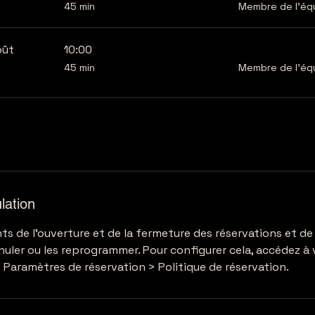
45
45 min
Membre de l'éq
minutes
oût
10:00
45
45 min
Membre de l'éq
minutes
lation
ts de l'ouverture et de la fermeture des réservations et de
nnuler ou les reprogrammer. Pour configurer cela, accédez à
s Paramètres de réservation > Politique de réservation.