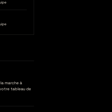
uipe
uipe
 la marche à
 votre tableau de