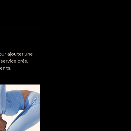
our ajouter une
 service créé,
ients.