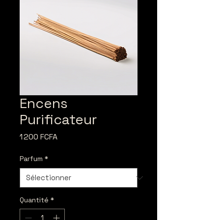
Encens
Purificateur
Prix
1 200 FCFA
Parfum
*
Quantité
*