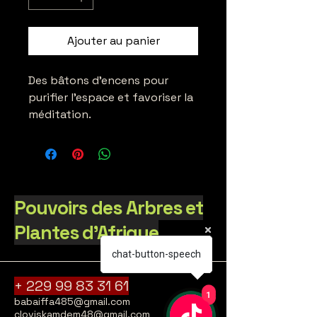
Ajouter au panier
Des bâtons d'encens pour 
purifier l'espace et favoriser la 
méditation.
Pouvoirs des Arbres et
Plantes d'Afrique
chat-button-speech
chat-button-speech
chat-button-speech
+
229 99 83 31 61
1
1
1
babaiffa485@gmail.com
cloviskamdem48@gmail.com