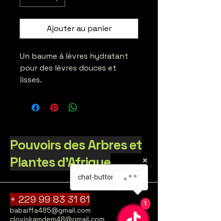
Ajouter au panier
Un baume à lèvres hydratant 
pour des lèvres douces et 
lisses.
Pouvoirs des Arbres et
Plantes d'Afrique
chat-button-speech
chat-button-speech
+
229 99 83 31 61
1
1
babaiffa485@gmail.com
cloviskamdem48@gmail.com